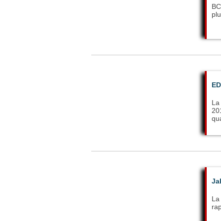
BC
plu
ED
La
201
qua
Ja
La 
rap