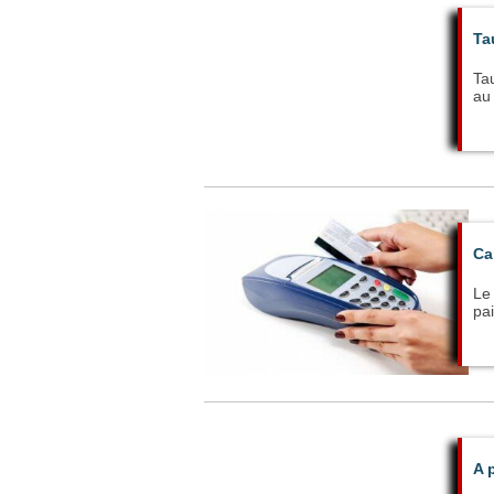
Ta
Ta
au 
Ca
Le 
pai
A 