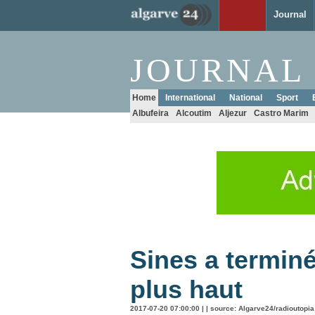
Journal
JOURNAL
Home
International
National
Sport
Albufeira
Alcoutim
Aljezur
Castro Marim
Sines a terminé
plus haut
2017-07-20 07:00:00 | | source: Algarve24/radioutopia