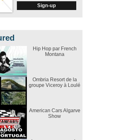
Sign-up
ured
Hip Hop par French
Montana
Ombria Resort de la
groupe Viceroy à Loulé
American Cars Algarve
Show