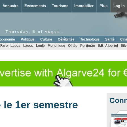
Annuaire
Evénements
Tourisme
Immobilier
Plus
Log in
Thursday, 6 of August.
Economie
Politique
Culture
Célébrités
Technologie
Santé
Cin
Faro
Lagoa
Lagos
Loulé
Monchique
Olhão
Portimão
S.B. Alportel
Sil
Conn
 le 1er semestre