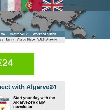
ema
Gastronomie
Weekend edition
ves
Tavira
Vila do Bispo
V.R.S. António
ect with Algarve24
Start your day with the
Algarve24’s daily
newsletter